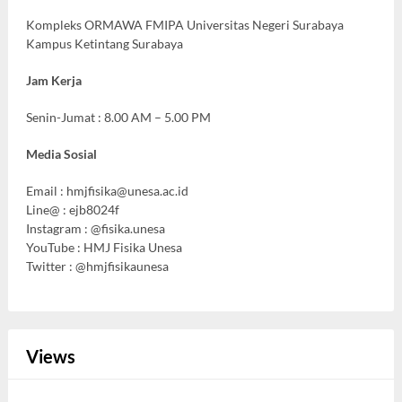
Kompleks ORMAWA FMIPA Universitas Negeri Surabaya
Kampus Ketintang Surabaya
Jam Kerja
Senin-Jumat : 8.00 AM – 5.00 PM
Media Sosial
Email :
hmjfisika@unesa.ac.id
Line@ : ejb8024f
Instagram : @fisika.unesa
YouTube : HMJ Fisika Unesa
Twitter : @hmjfisikaunesa
Views