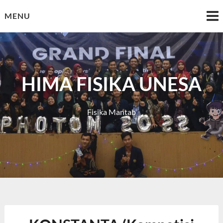
Skip
MENU
to
content
HIMA FISIKA UNESA
Fisika Mantab