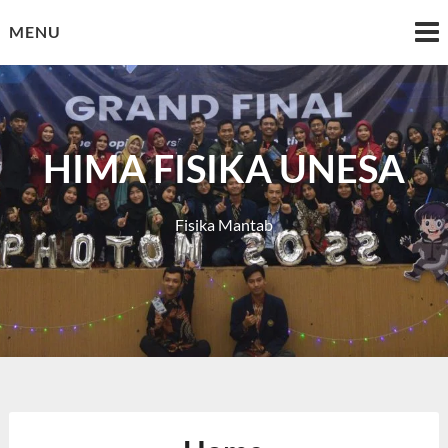
Skip
MENU
to
content
HIMA FISIKA UNESA
Fisika Mantab