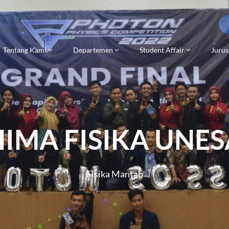
Tentang Kami
Departemen
Student Affair
Jurus
HIMA FISIKA UNES
Fisika Mantab