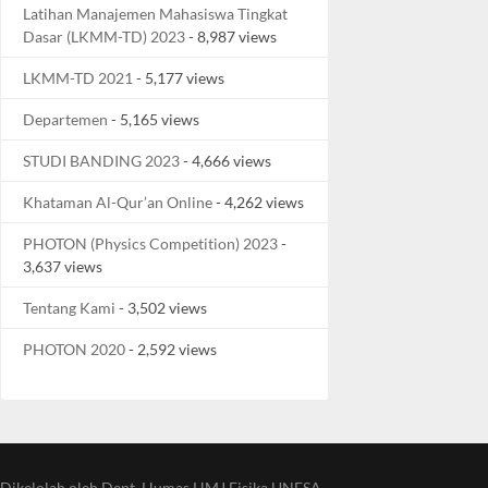
Latihan Manajemen Mahasiswa Tingkat
Dasar (LKMM-TD) 2023
- 8,987 views
LKMM-TD 2021
- 5,177 views
Departemen
- 5,165 views
STUDI BANDING 2023
- 4,666 views
Khataman Al-Qur’an Online
- 4,262 views
PHOTON (Physics Competition) 2023
-
3,637 views
Tentang Kami
- 3,502 views
PHOTON 2020
- 2,592 views
Dikelolah oleh Dept. Humas HMJ Fisika UNESA