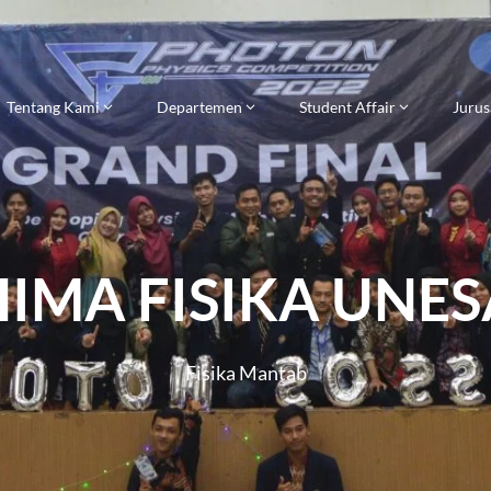
Tentang Kami
Departemen
Student Affair
Jurus
HIMA FISIKA UNES
Fisika Mantab