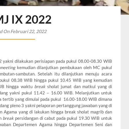
J IX 2022
d On Februari 22, 2022
2 yakni dilakukan perisiapan pada pukul 08.00-08.30 WIB
 meeting
kemudian dilanjutkan pembukaan oleh MC pukul
butan-sambutan. Setelah itu dilanjutkan menuju acara
i pukul 08.38 WIB hingga pukul 10.45 WIB yang kemudian
WUB hingga waktu
break
sholat jumat dan matkul yang di
idang yakni pukul 11.42 – 16.00 WIB. Melanjutkan untuk
ta tertib yang dimulai pada pukul 16.00-18.00 WIB dimana
dang pleno 3 yakni pelaporan pertanggung jawaban yang di
n Agama yang di lakukan hingga break sholat magrib dan
an
break
persidangan di cabut pada pukul 19.30 WIB untuk
awaban Departemen Agama hingga Departemen Seni dan