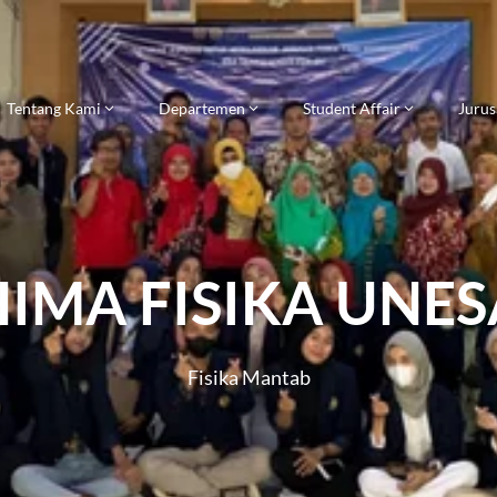
Tentang Kami
Departemen
Student Affair
Jurus
HIMA FISIKA UNES
Fisika Mantab