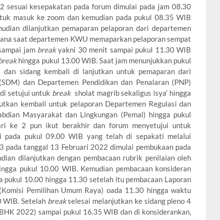
22 sesuai kesepakatan pada forum dimulai pada jam 08.30
ntuk masuk ke zoom dan kemudian pada pukul 08.35 WIB
mudian dilanjutkan pemaparan pelaporan dari departemen
mana saat departemen KWU memaparkan pelaporan sempat
 sampai jam
break
yakni 30 menit sampai pukul 11.30 WIB
break
hingga pukul 13.00 WIB. Saat jam menunjukkan pukul
 dan sidang kembali di lanjutkan untuk pemaparan dari
SDM) dan Departemen Pendidikan dan Penalaran (PNP)
i setujui untuk
break
sholat magrib sekaligus isya’ hingga
jutkan kembali untuk pelaporan Departemen Regulasi dan
bdian Masyarakat dan Lingkungan (Pemal) hingga pukul
i ke 2 pun ikut berakhir dan forum menyetujui untuk
i pada pukul 09.00 WIB yang telah di sepakati melalui
-3 pada tanggal 13 Februari 2022 dimulai pembukaan pada
ian dilanjutkan dengan pembacaan rubrik penilaian oleh
ngga pukul 10.00 WIB. Kemudian pembacaan konsideran
 pukul 10.00 hingga 11.30 setelah itu pembacaan Laporan
(Komisi Pemilihan Umum Raya) oada 11.30 hingga waktu
0 WIB. Setelah
break
selesai melanjutkan ke sidang pleno 4
GBHK 2022) sampai pukul 16.35 WIB dan di konsiderankan,