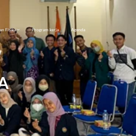
an Fisika
Program kerja
Agenda
A