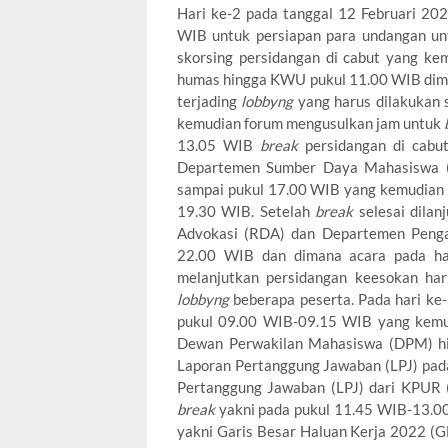
Hari ke-2 pada tanggal 12 Februari 20
WIB untuk persiapan para undangan u
skorsing persidangan di cabut yang ke
humas hingga KWU pukul 11.00 WIB di
terjading
lobbyng
yang harus dilakukan
kemudian forum mengusulkan jam untuk
13.05 WIB
break
persidangan di cabut
Departemen Sumber Daya Mahasiswa (
sampai pukul 17.00 WIB yang kemudian d
19.30 WIB. Setelah
break
selesai dilan
Advokasi (RDA) dan Departemen Penga
22.00 WIB dan dimana acara pada har
melanjutkan persidangan keesokan har
lobbyng
beberapa peserta. Pada hari ke
pukul 09.00 WIB-09.15 WIB yang kemud
Dewan Perwakilan Mahasiswa (DPM) hi
Laporan Pertanggung Jawaban (LPJ) pada
Pertanggung Jawaban (LPJ) dari KPUR 
break
yakni pada pukul 11.45 WIB-13.0
yakni Garis Besar Haluan Kerja 2022 (