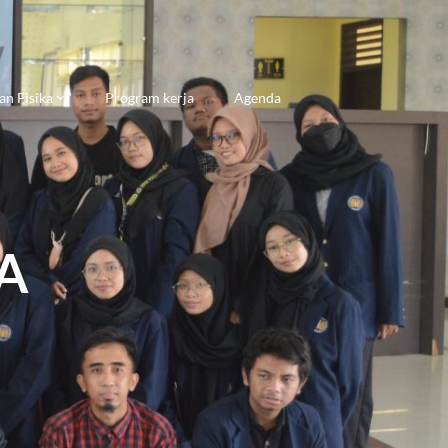
an Fisika
Program kerja
Agenda
A