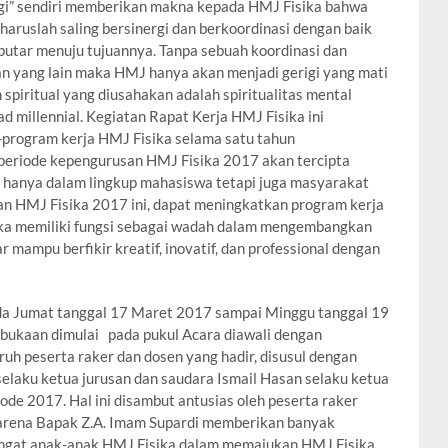
gi” sendiri memberikan makna kepada HMJ Fisika bahwa
aruslah saling bersinergi dan berkoordinasi dengan baik
rputar menuju tujuannya. Tanpa sebuah koordinasi dan
gan yang lain maka HMJ hanya akan menjadi gerigi yang mati
 spiritual yang diusahakan adalah spiritualitas mental
ad millennial. Kegiatan Rapat Kerja HMJ Fisika ini
rogram kerja HMJ Fisika selama satu tahun
periode kepengurusan HMJ Fisika 2017 akan tercipta
k hanya dalam lingkup mahasiswa tetapi juga masyarakat
an HMJ Fisika 2017 ini, dapat meningkatkan program kerja
sika memiliki fungsi sebagai wadah dalam mengembangkan
r mampu berfikir kreatif, inovatif, dan professional dengan
da Jumat tanggal 17 Maret 2017 sampai Minggu tanggal 19
bukaan dimulai pada pukul Acara diawali dengan
ruh peserta raker dan dosen yang hadir, disusul dengan
elaku ketua jurusan dan saudara Ismail Hasan selaku ketua
de 2017. Hal ini disambut antusias oleh peserta raker
 karena Bapak Z.A. Imam Supardi memberikan banyak
ngat anak-anak HMJ Fisika dalam memajukan HMJ Fisika