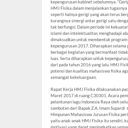
kepengurusan kabinet sebelumnya. “Geri
HMJ Fisika dalam menjalankan tugasnya h
seperti halnya gerigi yang akan terus be
kurangnya sinergi antar gerigi satu den
tak berfungsi. Dalam periode ini kekuatan
islami dan intelektualitas menghadapi ab
dimaksudkan untuk membentuk program-p
kepengurusan 2017. Diharapkan selama 
berbagai kegiatan yang bermanfaat tida
luas. Serta diharapkan untuk kepengurus
dari pada tahun 2016 yang lalu. HMJ Fi
potensi dan kualitas mahasiswa fisika aga
semangat kekeluargaan.
Rapat Kerja HMJ Fisika dilaksanakan pa
Maret 2017 di ruang C30301. Acara pem
pelantunan lagu Indonesia Raya oleh selu
sambutan dari Bapak Z.A. Imam Supardi s
Himpunan Mahasiswa Jurusan Fisika perio
yaitu anak-anak HMJ Fisika itu sendiri,
motivasi yang dapat meningkatkan sema