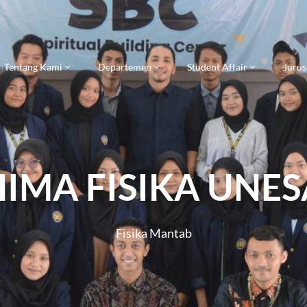
Tentang Kami
Departemen
Student Affair
Jurus
HIMA FISIKA UNES
Fisika Mantab