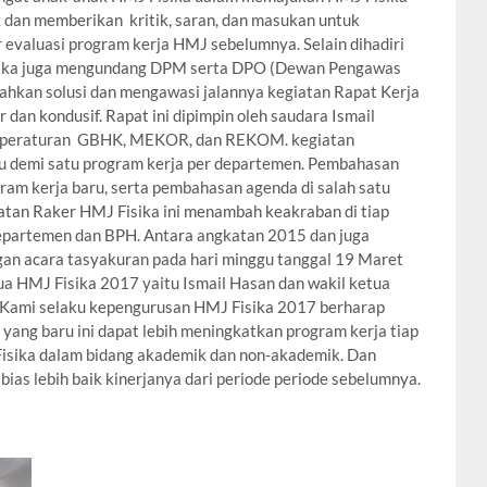
dan memberikan kritik, saran, dan masukan untuk
evaluasi program kerja HMJ sebelumnya. Selain dihadiri
isika juga mengundang DPM serta DPO (Dewan Pengawas
hkan solusi dan mengawasi jalannya kegiatan Rapat Kerja
r dan kondusif. Rapat ini dipimpin oleh saudara Ismail
n peraturan GBHK, MEKOR, dan REKOM. kegiatan
u demi satu program kerja per departemen. Pembahasan
am kerja baru, serta pembahasan agenda di salah satu
atan Raker HMJ Fisika ini menambah keakraban di tiap
epartemen dan BPH. Antara angkatan 2015 dan juga
ngan acara tasyakuran pada hari minggu tanggal 19 Maret
ua HMJ Fisika 2017 yaitu Ismail Hasan dan wakil ketua
 Kami selaku kepengurusan HMJ Fisika 2017 berharap
ang baru ini dapat lebih meningkatkan program kerja tiap
sika dalam bidang akademik dan non-akademik. Dan
ias lebih baik kinerjanya dari periode periode sebelumnya.