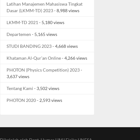
Latihan Manajemen Mahasiswa Tingkat
Dasar (LKMM-TD) 2023
- 8,988 views
LKMM-TD 2021
- 5,180 views
Departemen
- 5,165 views
STUDI BANDING 2023
- 4,668 views
Khataman Al-Qur’an Online
- 4,266 views
PHOTON (Physics Competition) 2023
-
3,637 views
Tentang Kami
- 3,502 views
PHOTON 2020
- 2,593 views
Dikelolah oleh Dept. Humas HMJ Fisika UNESA