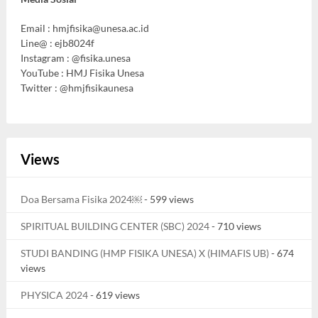
Email :
hmjfisika@unesa.ac.id
Line@ : ejb8024f
Instagram : @fisika.unesa
YouTube : HMJ Fisika Unesa
Twitter : @hmjfisikaunesa
Views
Doa Bersama Fisika 2024￼
- 599 views
SPIRITUAL BUILDING CENTER (SBC) 2024
- 710 views
STUDI BANDING (HMP FISIKA UNESA) X (HIMAFIS UB)
- 674
views
PHYSICA 2024
- 619 views